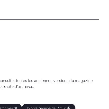
onsulter toutes les anciennes versions du magazine
tre site d’archives.
 archives
 archives
Joindre l'équipe de Circuit
Joindre l'équipe de Circuit