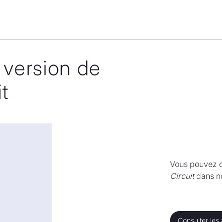
 version de
t
Vous pouvez c
Circuit
dans no
Consulter les
Consulter les