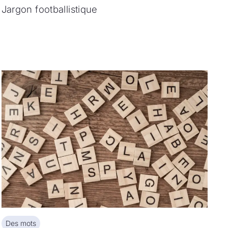
Jargon footballistique
Des mots
Des mots