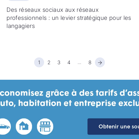
Des réseaux sociaux aux réseaux
professionnels : un levier stratégique pour les
langagiers
1
2
3
4
8
…
Page suivante