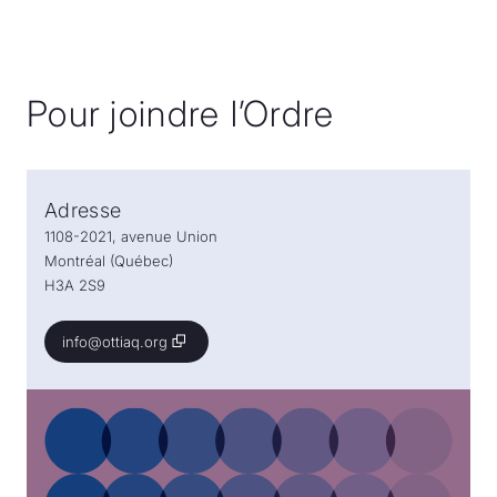
Pour joindre l’Ordre
Adresse
1108-2021, avenue Union
Montréal (Québec)
H3A 2S9
info@ottiaq.org
info@ottiaq.org