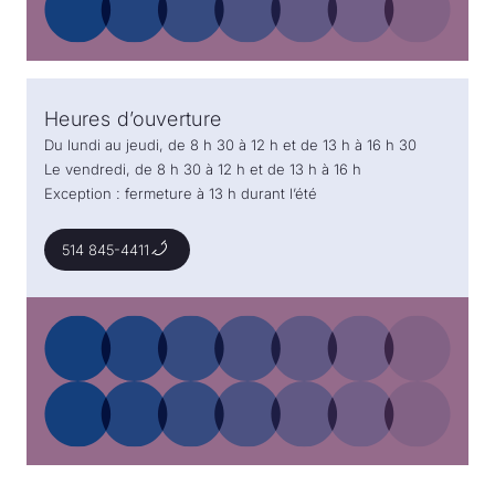
Heures d’ouverture
Du lundi au jeudi, de 8 h 30 à 12 h et de 13 h à 16 h 30
Le vendredi, de 8 h 30 à 12 h et de 13 h à 16 h
Exception : fermeture à 13 h durant l’été
514 845-4411
514 845-4411