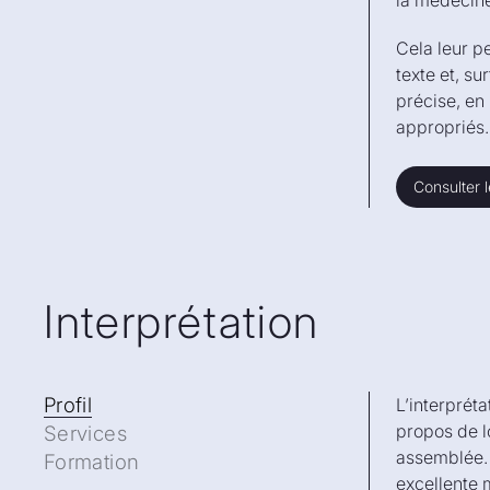
la médecine,
Cela leur p
texte et, su
précise, en 
appropriés.
Consulter l
Consulter l
Interprétation
Profil
Profil
L’interpréta
propos de l
Services
assemblée. 
Formation
excellente 