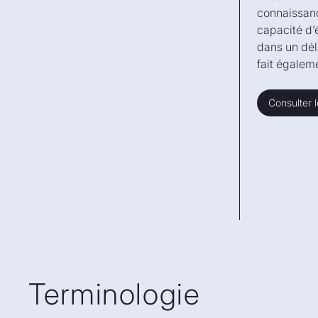
connaissance
capacité d’
dans un dél
fait égalem
Consulter l
Consulter l
Terminologie