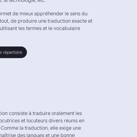
 la technologie, etc.
ermet de mieux appréhender le sens du
rtout, de produire une traduction exacte et
utilisant les termes et le vocabulaire
e répertoire
e répertoire
tion consiste à traduire oralement les
ocutrices et locuteurs divers réunis en
Comme la traduction, elle exige une
maîtrise des langues et une bonne