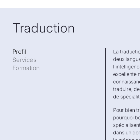
Traduction
Profil
Profil
La traducti
deux langues
Services
l’intelligen
Formation
excellente 
connaissanc
traduire, de
de spécialit
Pour bien tr
pourquoi bo
spécialisen
dans un dom