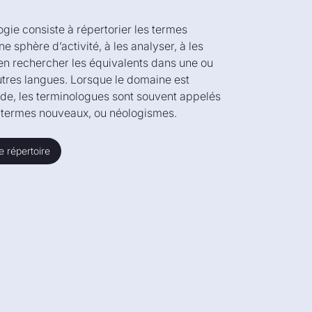
ogie consiste à répertorier les termes
e sphère d’activité, à les analyser, à les
à en rechercher les équivalents dans une ou
utres langues. Lorsque le domaine est
de, les terminologues sont souvent appelés
 termes nouveaux, ou néologismes.
e répertoire
e répertoire