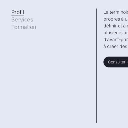
Profil
Profil
La terminol
propres à un
Services
définir et 
Formation
plusieurs a
d’avant-gar
à créer des
Consulter l
Consulter l