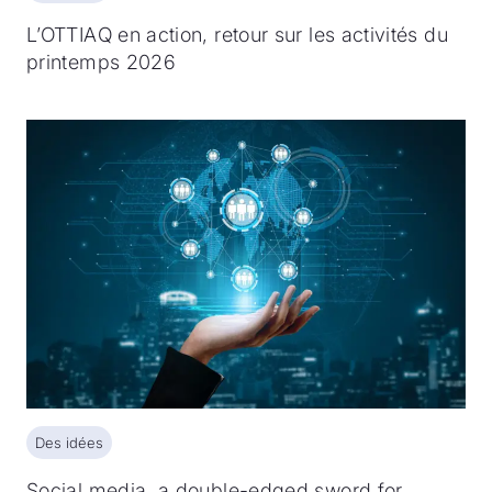
L’OTTIAQ en action, retour sur les activités du
printemps 2026
Des idées
Des idées
Social media, a double-edged sword for