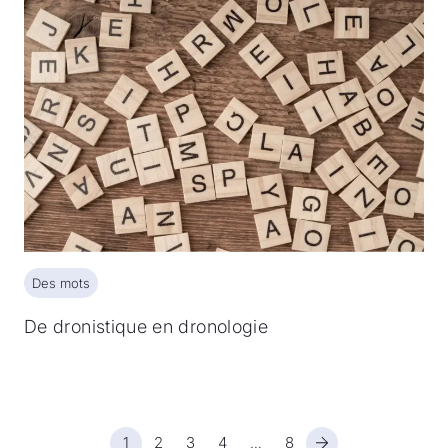
Des mots
Des mots
De dronistique en dronologie
1
2
3
4
8
…