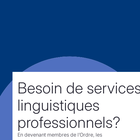
Besoin de service
linguistiques
professionnels?
En devenant membres de l’Ordre,
les