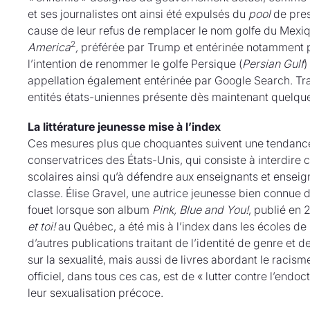
et ses journalistes ont ainsi été expulsés du
pool
de pres
cause de leur refus de remplacer le nom golfe du Mexiq
2
America
,
préférée par Trump et entérinée notamment p
l’intention de renommer le golfe Persique (
Persian Gulf
)
appellation également entérinée par Google Search. Trad
entités états-uniennes présente dès maintenant quelque
La littérature jeunesse mise à l’index
Ces mesures plus que choquantes suivent une tendance, 
conservatrices des États-Unis, qui consiste à interdire c
scolaires ainsi qu’à défendre aux enseignants et ense
classe. Élise Gravel, une autrice jeunesse bien connue d
fouet lorsque son album
Pink, Blue and You!
, publié en 
et toi!
au Québec, a été mis à l’index dans les écoles de
d’autres publications traitant de l’identité de genre et d
sur la sexualité, mais aussi de livres abordant le racisme
officiel, dans tous ces cas, est de « lutter contre l’endo
leur sexualisation précoce.