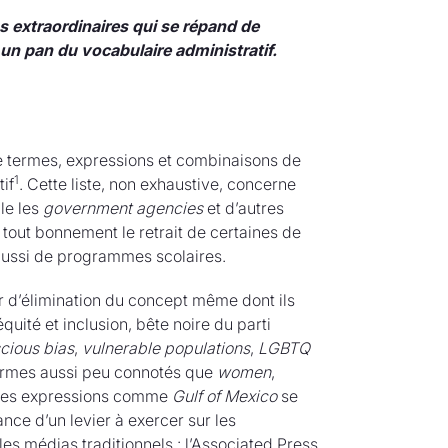
s extraordinaires qui se répand de
un pan du vocabulaire administratif.
de termes, expressions et combinaisons de
1
if
. Cette liste, non exhaustive, concerne
le les
government agencies
et d’autres
t tout bonnement le retrait de certaines de
ussi de programmes scolaires.
r d’élimination du concept même dont ils
équité et inclusion, bête noire du parti
cious bias
,
vulnerable populations
,
LGBTQ
termes aussi peu connotés que
women
,
’autres expressions comme
Gulf of Mexico
se
nce d’un levier à exercer sur les
s médias traditionnels : l’Associated Press