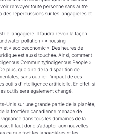
ouvoir renvoyer toute personne sans autre
ra des répercussions sur les langagières et
ie langagière. Il faudra revoir la façon
undwater pollution » « housing
k » et « socioeconomic ». Des heures de
 juridique est aussi touchée. Ainsi, comment
« Indigenous Community/Indigenous People »
 plus, que dire de la disparition de
entales, sans oublier l’impact de ces
utils d’intelligence artificielle. En effet, si
ces outils sera également changé.
ts-Unis sur une grande partie de la planète,
 de la frontière canadienne menace de
a vigilance dans tous les domaines de la
pose. Il faut donc s’adapter aux nouvelles
s ce que font les langagières et les