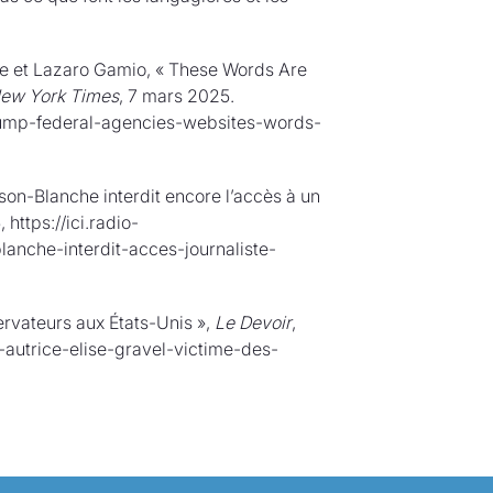
te et Lazaro Gamio, « These Words Are
ew York Times
, 7 mars 2025.
rump-federal-agencies-websites-words-
son-Blanche interdit encore l’accès à un
, https://ici.radio-
nche-interdit-acces-journaliste-
ervateurs aux États-Unis »,
Le Devoir
,
l-autrice-elise-gravel-victime-des-