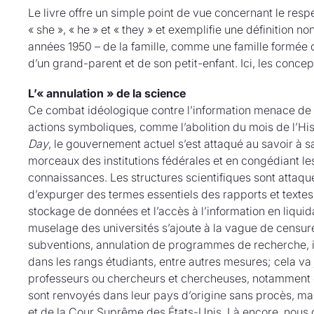
Le livre offre un simple point de vue concernant le res
« she », « he » et « they » et exemplifie une définition non
années 1950 – de la famille, comme une famille formé
d’un grand-parent et de son petit-enfant. Ici, les concep
L’« annulation » de la science
Ce combat idéologique contre l’information menace de 
actions symboliques, comme l’abolition du mois de l’Hi
Day
, le gouvernement actuel s’est attaqué au savoir 
morceaux des institutions fédérales et en congédiant les
connaissances. Les structures scientifiques sont attaqu
d’expurger des termes essentiels des rapports et textes 
stockage de données et l’accès à l’information en liqui
muselage des universités s’ajoute à la vague de censure 
subventions, annulation de programmes de recherche, in
dans les rangs étudiants, entre autres mesures; cela va 
professeurs ou chercheurs et chercheuses, notamment ceu
sont renvoyés dans leur pays d’origine sans procès, mal
et de la Cour Suprême des États-Unis. Là encore, nous 