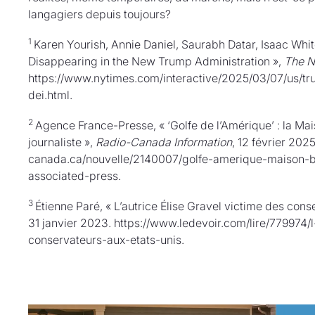
langagiers depuis toujours?
1
Karen Yourish, Annie Daniel, Saurabh Datar, Isaac Whi
Disappearing in the New Trump Administration »,
The N
https://www.nytimes.com/interactive/2025/03/07/us/t
dei.html.
2
Agence France-Presse, « ‘Golfe de l’Amérique’ : la Mai
journaliste »,
Radio-Canada Information
, 12 février 2025
canada.ca/nouvelle/2140007/golfe-amerique-maison-bla
associated-press.
3
Étienne Paré, « L’autrice Élise Gravel victime des cons
31 janvier 2023. https://www.ledevoir.com/lire/779974/
conservateurs-aux-etats-unis.