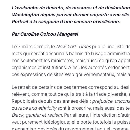
L’avalanche de décrets, de mesures et de déclaration
Washington depuis janvier dernier emporte avec elle 
Portrait à la sanguine d’une censure orwellienne.
Par Caroline Coicou Mangerel
Le 7 mars dernier, le
New York Times
publie une liste 
mots qui seront désormais bannis de l’usage administrat
non seulement les ministères, mais aussi ce qu’on appel
organismes et institutions. Ainsi, les autorités ordonnen
ces expressions de sites Web gouvernementaux, mais a
Le retrait de certains de ces termes correspond au dési
relèvent, comme tout ce qui a trait à la triade diversité, 
Républicain depuis des années déjà :
prejudice
,
uncons
ou
race and ethnicity
sont à proscrire, mais aussi des 
Black
,
gender
et
racism
. Par ailleurs, l’interdiction d
veut purement idéologique; elle porte toutefois la puissa
« ennemis » désignés du gouvernement actuel, comme le