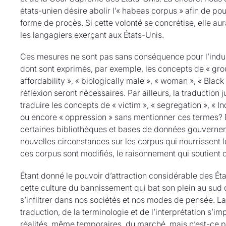
états-unien désire abolir l’« habeas corpus » afin de p
forme de procès. Si cette volonté se concrétise, elle au
les langagiers exerçant aux États-Unis.
Ces mesures ne sont pas sans conséquence pour l’industr
dont sont exprimés, par exemple, les concepts de « gro
affordability », « biologically male », « woman », « Blac
réflexion seront nécessaires. Par ailleurs, la traduction
traduire les concepts de « victim », « segregation », 
ou encore « oppression » sans mentionner ces termes? De
certaines bibliothèques et bases de données gouvernem
nouvelles circonstances sur les corpus qui nourrissent les o
ces corpus sont modifiés, le raisonnement qui soutient 
Étant donné le pouvoir d’attraction considérable des Éta
cette culture du bannissement qui bat son plein au sud
s’infiltrer dans nos sociétés et nos modes de pensée. L
traduction, de la terminologie et de l’interprétation s’im
réalités, même temporaires, du marché, mais n’est-ce pa