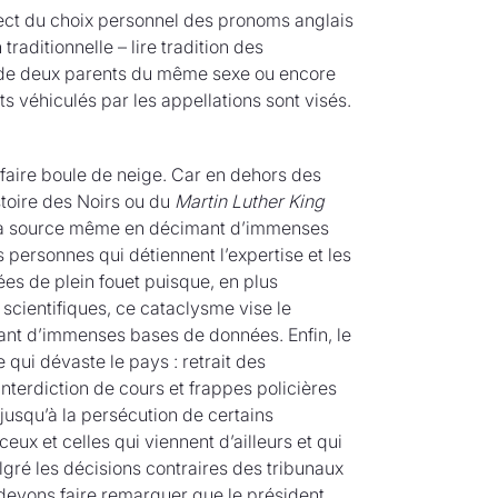
pect du choix personnel des pronoms anglais
 traditionnelle – lire tradition des
e de deux parents du même sexe ou encore
ts véhiculés par les appellations sont visés.
faire boule de neige. Car en dehors des
stoire des Noirs ou du
Martin Luther King
à sa source même en décimant d’immenses
 personnes qui détiennent l’expertise et les
ées de plein fouet puisque, en plus
scientifiques, ce cataclysme vise le
dant d’immenses bases de données. Enfin, le
qui dévaste le pays : retrait des
terdiction de cours et frappes policières
jusqu’à la persécution de certains
x et celles qui viennent d’ailleurs et qui
gré les décisions contraires des tribunaux
devons faire remarquer que le président