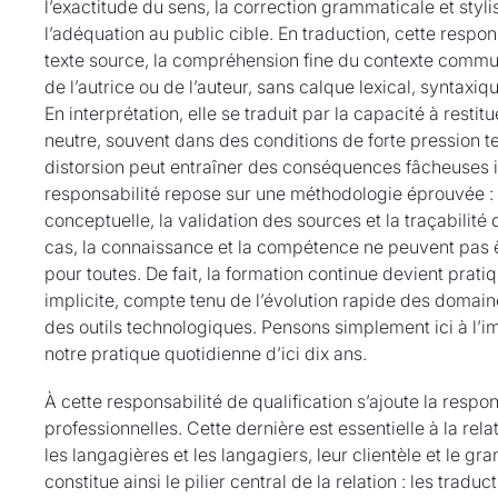
l’exactitude du sens, la correction grammaticale et styl
l’adéquation au public cible. En traduction, cette respo
texte source, la compréhension fine du contexte communica
de l’autrice ou de l’auteur, sans calque lexical, syntaxiq
En interprétation, elle se traduit par la capacité à rest
neutre, souvent dans des conditions de forte pression t
distorsion peut entraîner des conséquences fâcheuses i
responsabilité repose sur une méthodologie éprouvée : l’
conceptuelle, la validation des sources et la traçabilité
cas, la connaissance et la compétence ne peuvent pas
pour toutes. De fait, la formation continue devient prat
implicite, compte tenu de l’évolution rapide des domain
des outils technologiques. Pensons simplement ici à l’imp
notre pratique quotidienne d’ici dix ans.
À cette responsabilité de qualification s’ajoute la respo
professionnelles. Cette dernière est essentielle à la re
les langagières et les langagiers, leur clientèle et le gr
constitue ainsi le pilier central de la relation : les tradu