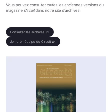
Vous pouvez consulter toutes les anciennes versions du
magazine
Circuit
dans notre site d’archives.
Consulter les archives
Consulter les archives
Joindre l'équipe de Circuit
Joindre l'équipe de Circuit