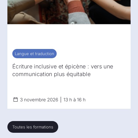
Langue et traduction
Langue et traduction
Écriture inclusive et épicène : vers une
communication plus équitable
3 novembre 2026
13 h à 16 h
Toutes les formations
Toutes les formations