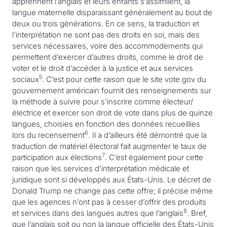
apprennent l’anglais et leurs enfants s’assimilent, la
langue maternelle disparaissant généralement au bout de
deux ou trois générations. En ce sens, la traduction et
l’interprétation ne sont pas des droits en soi, mais des
services nécessaires, voire des accommodements qui
permettent d’exercer d’autres droits, comme le droit de
voter et le droit d’accéder à la justice et aux services
5
sociaux
. C’est pour cette raison que le site vote.gov du
gouvernement américain fournit des renseignements sur
la méthode à suivre pour s’inscrire comme électeur/
électrice et exercer son droit de vote dans plus de quinze
langues, choisies en fonction des données recueillies
6
lors du recensement
. Il a d’ailleurs été démontré que la
traduction de matériel électoral fait augmenter le taux de
7
participation aux élections
. C’est également pour cette
raison que les services d’interprétation médicale et
juridique sont si développés aux États-Unis. Le décret de
Donald Trump ne change pas cette offre; il précise même
que les agences n’ont pas à cesser d’offrir des produits
8
et services dans des langues autres que l’anglais
. Bref,
que l’anglais soit ou non la langue officielle des États-Unis