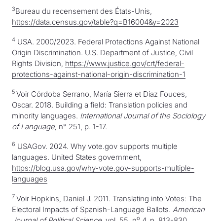
3
Bureau du recensement des États-Unis,
https://data.census.gov/table?q=B16004&y=2023
4
USA. 2000/2023. Federal Protections Against National
Origin Discrimination. U.S. Department of Justice, Civil
Rights Division,
https://www.justice.gov/crt/federal-
protections-against-national-origin-discrimination-1
5
Voir Córdoba Serrano, María Sierra et Diaz Fouces,
Oscar. 2018. Building a field: Translation policies and
minority languages.
International Journal of the Sociology
of Language,
n° 251, p. 1-17.
6
USAGov. 2024. Why vote.gov supports multiple
languages. United States government,
https://blog.usa.gov/why-vote.gov-supports-multiple-
languages
7
Voir Hopkins, Daniel J. 2011. Translating into Votes: The
Electoral Impacts of Spanish-Language Ballots.
American
o
Journal of Political Science
, vol. 55, n
4, p. 813-830.