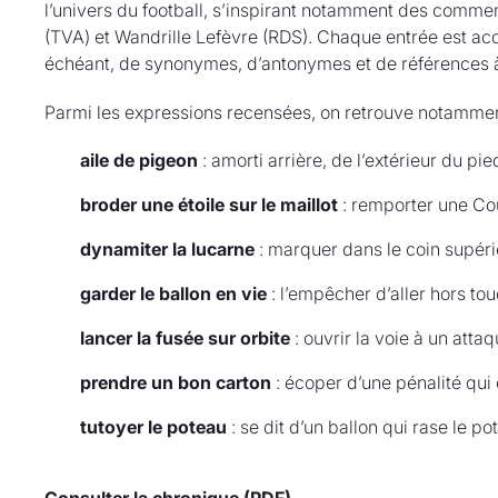
l’univers du football, s’inspirant notamment des comme
(TVA) et Wandrille Lefèvre (RDS). Chaque entrée est acc
échéant, de synonymes, d’antonymes et de références 
Parmi les expressions recensées, on retrouve notammen
aile de pigeon
: amorti arrière, de l’extérieur du pie
broder une étoile sur le maillot
: remporter une C
dynamiter la lucarne
: marquer dans le coin supérie
garder le ballon en vie
: l’empêcher d’aller hors tou
lancer la fusée sur orbite
: ouvrir la voie à un atta
prendre un bon carton
: écoper d’une pénalité qui 
tutoyer le poteau
: se dit d’un ballon qui rase le p
Consulter la chronique (PDF)