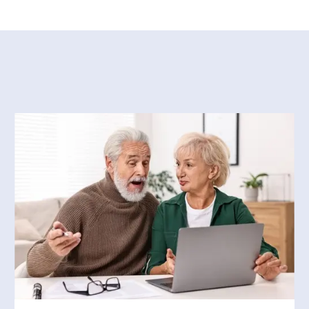
ices linguistiques d’un grand
utre vocation : l’enseignement
rmais des services de formation
nseil en gestion des processus
aîtrise en traduction de
es du langage de l’Université
éalisations, le premier lexique
 de cooccurrents : bourse et
s en 1986. Une édition revue et
023.