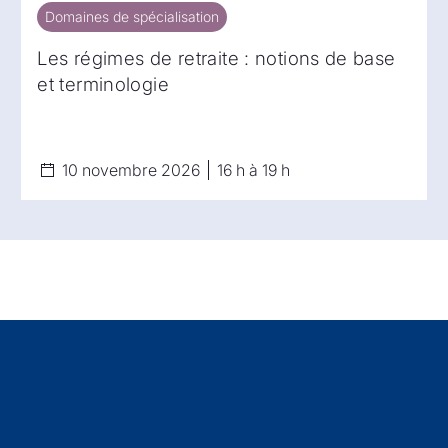
Domaines de spécialisation
Domaines de spécialisation
Les régimes de retraite : notions de base
et terminologie
10 novembre 2026
16 h à 19 h