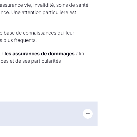
ssurance vie, invalidité, soins de santé,
nce. Une attention particulière est
 une base de connaissances qui leur
s plus fréquents.
ur
les assurances de dommages
afin
es et de ses particularités
onomie, en finances et en
u statut de traductrice