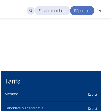
Espace membres
Espace membres
Répertoire
Répertoire
EN
Tarifs
Membre
125 $
Candidate ou candidat à
125 $