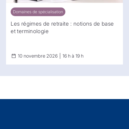
Domaines de spécialisation
Domaines de spécialisation
Les régimes de retraite : notions de base
et terminologie
10 novembre 2026
16 h à 19 h