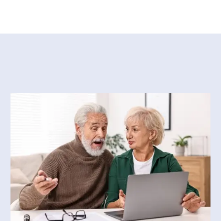
u statut de traductrice
ices linguistiques d’un grand
utre vocation : l’enseignement
rmais des services de formation
nseil en gestion des processus
aîtrise en traduction de
es du langage de l’Université
éalisations, le premier lexique
 de cooccurrents : bourse et
 en 1986. Une édition revue et
023.