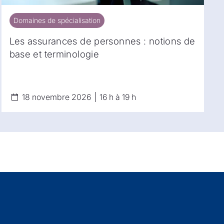
Domaines de spécialisation
Domaines de spécialisation
Les assurances de personnes : notions de
base et terminologie
18 novembre 2026
16 h à 19 h