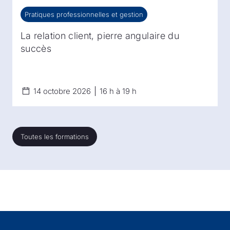
Pratiques professionnelles et gestion
Pratiques professionnelles et gestion
La relation client, pierre angulaire du
succès
14 octobre 2026
16 h à 19 h
Toutes les formations
Toutes les formations