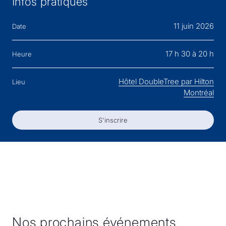
Infos pratiques
11 juin 2026
Date
17 h 30 à 20 h
Heure
Hôtel DoubleTree par Hilton
Lieu
Montréal
S'inscrire
S'inscrire
Nos prochains événements