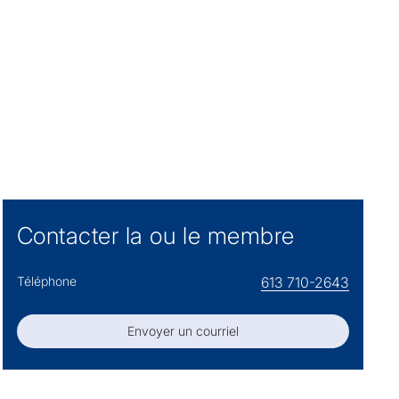
Contacter la ou le membre
Téléphone
613 710-2643
Envoyer un courriel
Envoyer un courriel