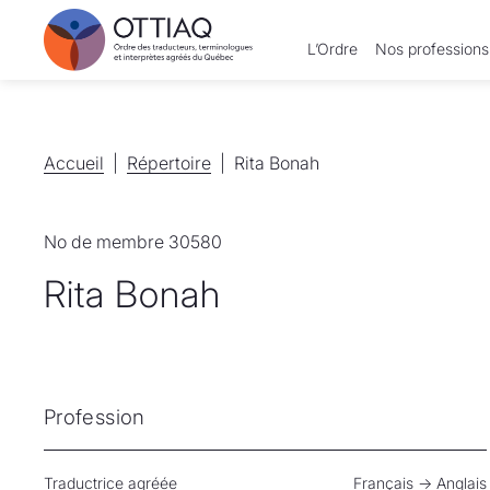
L’Ordre
Nos professions
Accueil
Accueil
Répertoire
Répertoire
Rita Bonah
No de membre 30580
Rita Bonah
Profession
Traductrice agréée
Français
→
Anglais