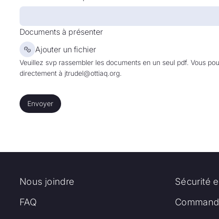
Documents à présenter
Ajouter un fichier
Veuillez svp rassembler les documents en un seul pdf. Vous p
directement à jtrudel@ottiaq.org.
Envoyer
Envoyer
Nous joindre
Sécurité e
FAQ
Commandi