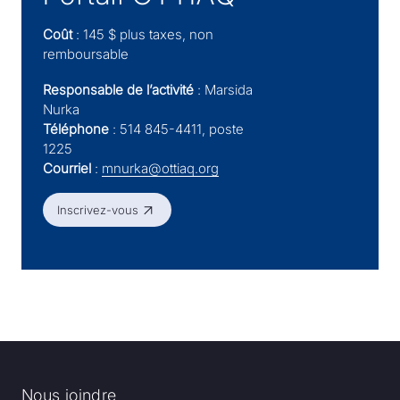
Coût
: 145 $ plus taxes, non
remboursable
Responsable de l’activité
: Marsida
Nurka
Téléphone
: 514 845-4411, poste
1225
Courriel
:
mnurka@ottiaq.org
Inscrivez-vous
Inscrivez-vous
Nous joindre