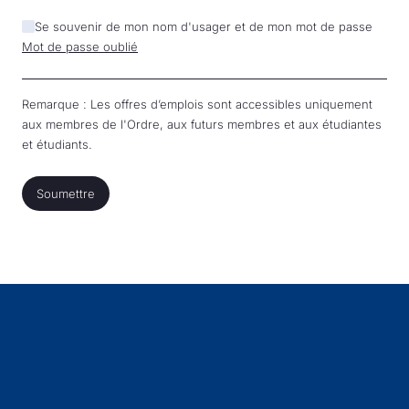
Se souvenir de mon nom d'usager et de mon mot de passe
Mot de passe oublié
Remarque : Les offres d’emplois sont accessibles uniquement
aux membres de l'Ordre, aux futurs membres et aux étudiantes
et étudiants.
Soumettre
Soumettre